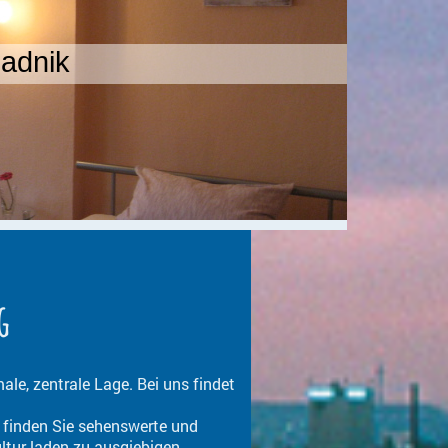
adnik
g
ale, zentrale Lage. Bei uns findet
inden Sie sehenswerte und
ultur laden zu ausgiebigen