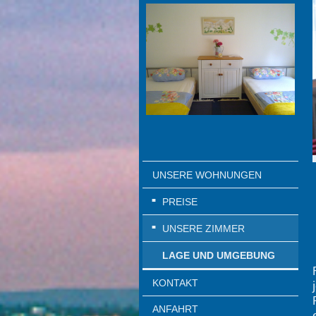
UNSERE WOHNUNGEN
PREISE
UNSERE ZIMMER
LAGE UND UMGEBUNG
KONTAKT
ANFAHRT