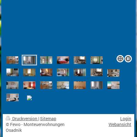
Druckversion
|
Sitemap
Login
© Fewo - Monteuerwohnungen
Webansicht
Osadnik